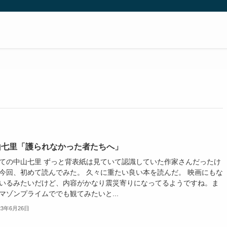
山七里「護られなかった者たちへ」
ての中山七里 ずっと背表紙は見ていて認識していた作家さんだったけ
今回、初めて読んでみた。 久々に重たい良い本を読んだ。 映画にもな
いるみたいだけど、内容がかなり震災寄りになってるようですね。ま
マゾンプライムででも観てみたいと...
23年6月26日