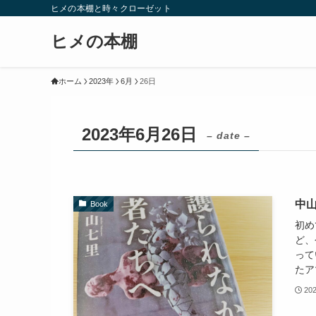
ヒメの本棚と時々クローゼット
ヒメの本棚
ホーム
2023年
6月
26日
2023年6月26日
– date –
中
Book
初め
ど、
って
たア
20