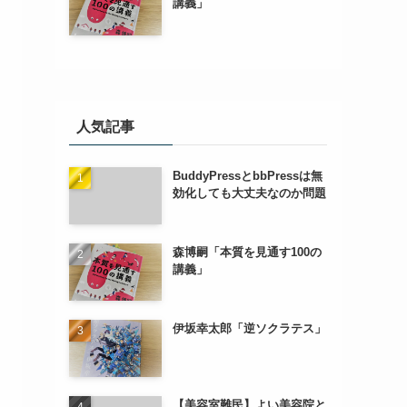
講義」
人気記事
BuddyPressとbbPressは無
効化しても大丈夫なのか問題
森博嗣「本質を見通す100の
講義」
伊坂幸太郎「逆ソクラテス」
【美容室難民】よい美容院と