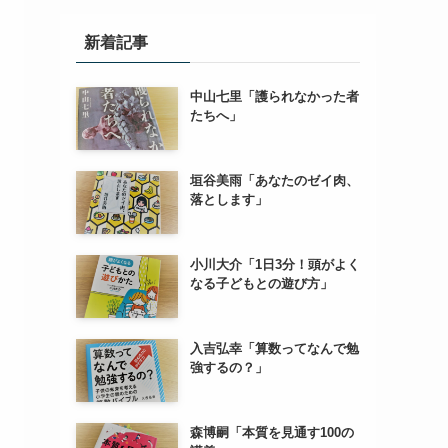
新着記事
中山七里「護られなかった者
たちへ」
垣谷美雨「あなたのゼイ肉、
落とします」
小川大介「1日3分！頭がよく
なる子どもとの遊び方」
入吉弘幸「算数ってなんで勉
強するの？」
森博嗣「本質を見通す100の