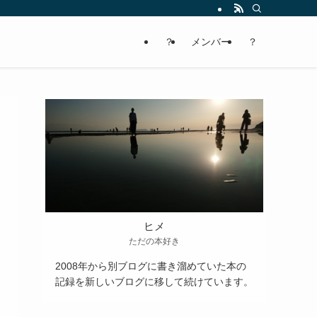
？
メンバー
？
ヒメ
ただの本好き
2008年から別ブログに書き溜めていた本の
記録を新しいブログに移して続けています。