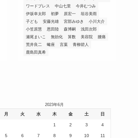
ワードプレス
中山七里
今井むつみ
伊坂幸太郎
初夢
原宏一
垣谷美雨
子ども
安藤光雄
宮部みゆき
小川大介
小笠原慧
恩田陸
森博嗣
浅田次郎
瀬尾まいこ
無効化
算数
美容院
腰痛
荒井良二
蠍座
言葉
青柳碧人
鹿島田真希
2023年6月
月
火
水
木
金
土
日
1
2
3
4
5
6
7
8
9
10
11