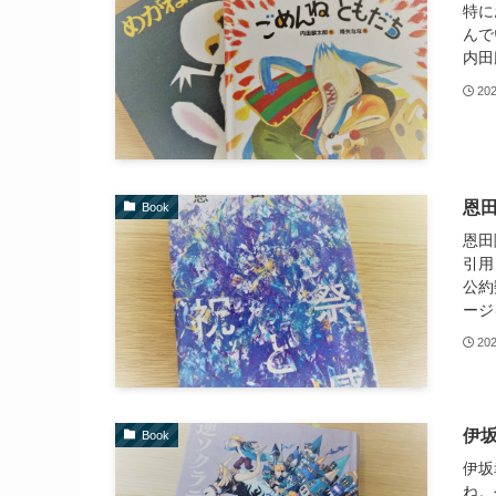
特に
んで
内田
20
恩
Book
恩田
引用
公約
ージ
20
伊
Book
伊坂
ね。