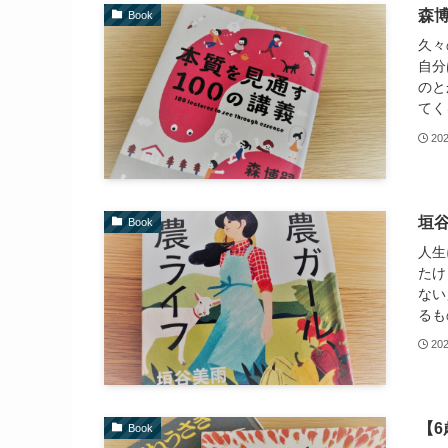
森博
Book
久々
自分
のと
てく
20
垣
Book
人生
たけ
ない
るも
20
【
Book