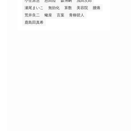
小笠原慧
恩田陸
森博嗣
浅田次郎
瀬尾まいこ
無効化
算数
美容院
腰痛
荒井良二
蠍座
言葉
青柳碧人
鹿島田真希