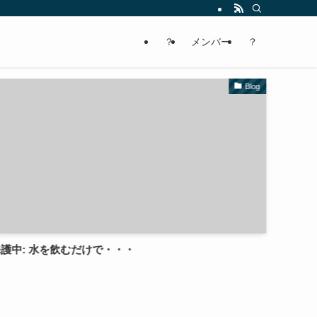
？
メンバー
？
Blog
Book
垣谷美雨「竜巻ガール」