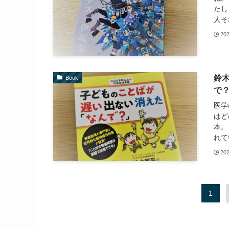
たし
人そ
20
鈴
Book
で
医学
はど
本。
れて
20
1