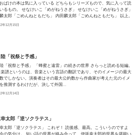
おばけの本は気に入っている どちらもシリーズもので、気に入って読
いるもの。 せなけいこ「めがねうさぎ」 せなけいこ「めがねうさぎ」
麟太郎「ごめんねともだち」 内田麟太郎「ごめんねともだち」 以上。
22年12月15日
田陸「祝祭と予感」
陸「祝祭と予感」 「蜂蜜と遠雷」の続きの世界 さらっと読める短編。
 楽譜というのは、音楽という言語の翻訳であり、そのイメージの最大
数でしかない。演奏者はその最大公約数から作曲家が考えた元のイメ
を推測するわけだが、決して外国...
22年12月14日
坂幸太郎「逆ソクラテス」
幸太郎「逆ソクラテス」 これぞ！ 読後感、最高。こういうのですよ
今の気分は。 短い話の世界が絡み合って、伊坂幸太郎的世界を堪能い