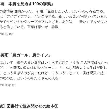
嗣「本質を見通す100の講義」
の森博嗣 面白かった。 引用 「企画したい人」というのが存在する。
は「アイディアマン」だと自慢する。新しい言葉とか流行っているも
かでイベントやグループを立ち上げる。あとは、「勢い」で人がつい
ると信じている。言葉は悪いが、詐欺...
23年1月19日
谷美雨「農ガール、農ライフ」
において、都合の良い展開はいくらでも起こりうる この本ではなかっ
ど、この著者の別の本のレビューに、「こんな都合よく人生は展開し
」という書き込みがあったけど、こういうことって、実は現実に起こ
のなのだ。というのをたくさんの人を...
22年12月19日
6歳】図書館で読み聞かせの絵本①