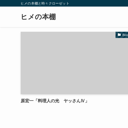
ヒメの本棚と時々クローゼット
ヒメの本棚
Book
保護中: 浮かれている。今日がどんな日か、
えていない。