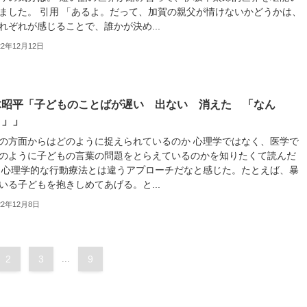
ました。 引用 「あるよ。だって、加賀の親父が情けないかどうかは、
れぞれが感じることで、誰かが決め...
22年12月12日
木昭平「子どものことばが遅い 出ない 消えた 「なん
？」」
の方面からはどのように捉えられているのか 心理学ではなく、医学で
のように子どもの言葉の問題をとらえているのかを知りたくて読んだ
 心理学的な行動療法とは違うアプローチだなと感じた。たとえば、暴
いる子どもを抱きしめてあげる。と...
22年12月8日
2
3
...
9