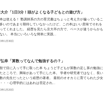
川大介「1日3分！頭がよくなる子どもとの遊び方」
本は使える！ 塾講師系の方の育児書はちょっと考え方が偏っているこ
多いのであまり期待していなかったけど、この本はいい意味でそれを
ってくれました。 経歴を見たら京大卒の方で、ベースが違うからかも
ない。 本当にいろいろな簡単に実践...
23年1月30日
吉弘幸「算数ってなんで勉強するの？」
館で目に入って手に取った本 ちょうど子どもが算数の足し算の勉強に
たところで、興味があって手にした本。 学者や研究者ではなく、長い
数の先生だったという経歴の著者。 最初のオオカミに育てられた少女
・・・心理学的にはあれは否定され...
23年1月20日