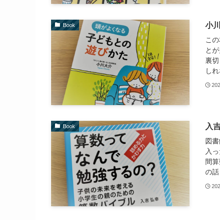
小
Book
この
とが
裏切
しれ
20
入
Book
図書
入っ
間算
の話
20