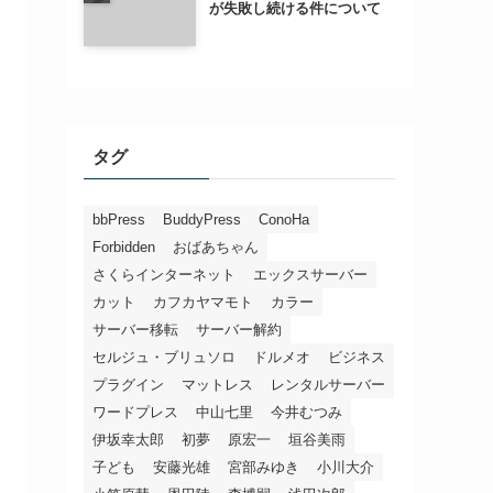
が失敗し続ける件について
タグ
bbPress
BuddyPress
ConoHa
Forbidden
おばあちゃん
さくらインターネット
エックスサーバー
カット
カフカヤマモト
カラー
サーバー移転
サーバー解約
セルジュ・ブリュソロ
ドルメオ
ビジネス
プラグイン
マットレス
レンタルサーバー
ワードプレス
中山七里
今井むつみ
伊坂幸太郎
初夢
原宏一
垣谷美雨
子ども
安藤光雄
宮部みゆき
小川大介