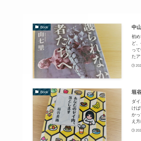
中
Book
初め
ど、
って
たア
20
垣
Book
ダイ
けば
かっ
え方
20