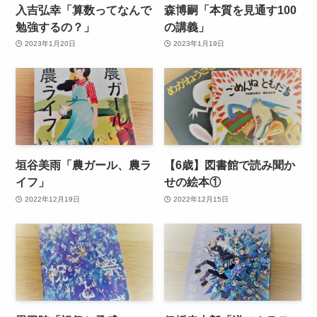
入吉弘幸「算数ってなんで
森博嗣「本質を見通す100
勉強するの？」
の講義」
2023年1月20日
2023年1月19日
垣谷美雨「農ガール、農ラ
【6歳】図書館で読み聞か
イフ」
せの絵本①
2022年12月19日
2022年12月15日