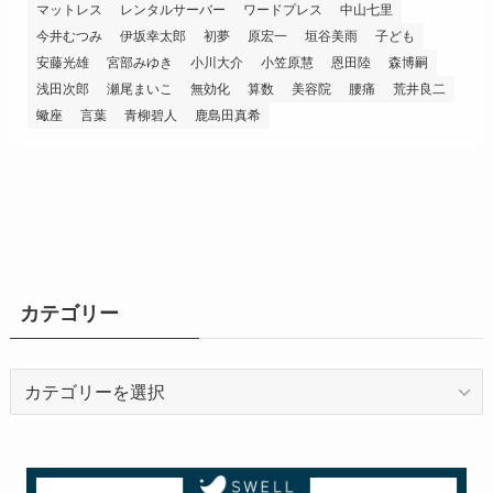
マットレス
レンタルサーバー
ワードプレス
中山七里
今井むつみ
伊坂幸太郎
初夢
原宏一
垣谷美雨
子ども
安藤光雄
宮部みゆき
小川大介
小笠原慧
恩田陸
森博嗣
浅田次郎
瀬尾まいこ
無効化
算数
美容院
腰痛
荒井良二
蠍座
言葉
青柳碧人
鹿島田真希
カテゴリー
カ
テ
ゴ
リ
ー