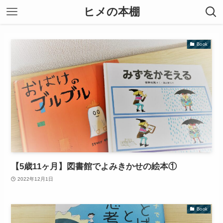
ヒメの本棚
Book
【5歳11ヶ月】図書館でよみきかせの絵本①
2022年12月1日
Book