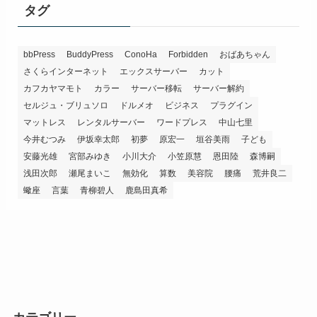
タグ
bbPress
BuddyPress
ConoHa
Forbidden
おばあちゃん
さくらインターネット
エックスサーバー
カット
カフカヤマモト
カラー
サーバー移転
サーバー解約
セルジュ・ブリュソロ
ドルメオ
ビジネス
プラグイン
マットレス
レンタルサーバー
ワードプレス
中山七里
今井むつみ
伊坂幸太郎
初夢
原宏一
垣谷美雨
子ども
安藤光雄
宮部みゆき
小川大介
小笠原慧
恩田陸
森博嗣
浅田次郎
瀬尾まいこ
無効化
算数
美容院
腰痛
荒井良二
蠍座
言葉
青柳碧人
鹿島田真希