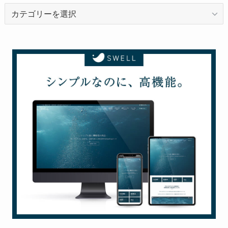
カ
テ
ゴ
リ
ー