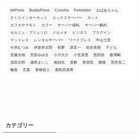
bbPress
BuddyPress
ConoHa
Forbidden
おばあちゃん
さくらインターネット
エックスサーバー
カット
カフカヤマモト
カラー
サーバー移転
サーバー解約
セルジュ・ブリュソロ
ドルメオ
ビジネス
プラグイン
マットレス
レンタルサーバー
ワードプレス
中山七里
今井むつみ
伊坂幸太郎
初夢
原宏一
垣谷美雨
子ども
安藤光雄
宮部みゆき
小川大介
小笠原慧
恩田陸
森博嗣
浅田次郎
瀬尾まいこ
無効化
算数
美容院
腰痛
荒井良二
蠍座
言葉
青柳碧人
鹿島田真希
カテゴリー