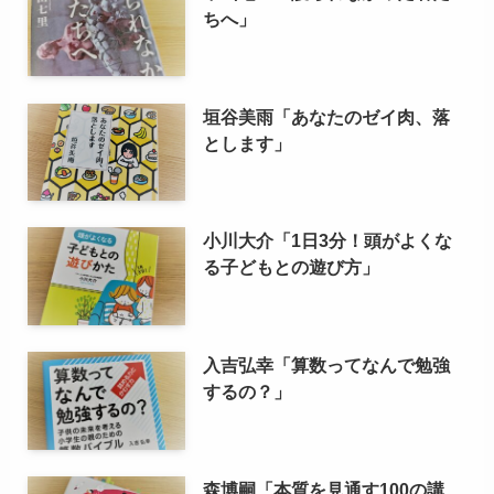
ちへ」
垣谷美雨「あなたのゼイ肉、落
とします」
小川大介「1日3分！頭がよくな
る子どもとの遊び方」
入吉弘幸「算数ってなんで勉強
するの？」
森博嗣「本質を見通す100の講