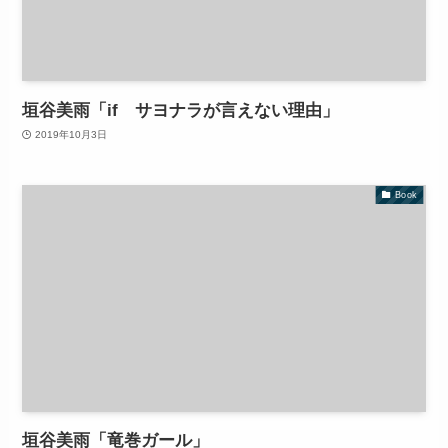
垣谷美雨「if サヨナラが言えない理由」
2019年10月3日
Book
垣谷美雨「竜巻ガール」