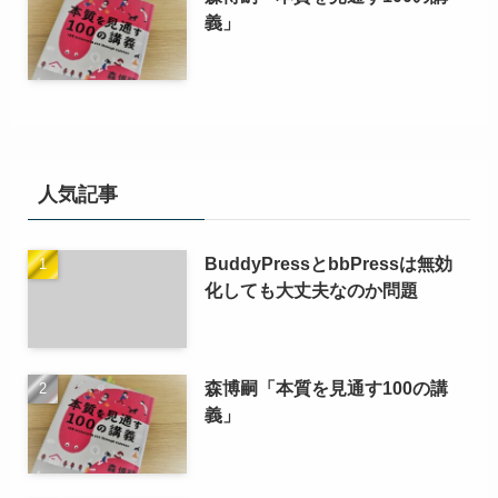
義」
人気記事
BuddyPressとbbPressは無効
化しても大丈夫なのか問題
森博嗣「本質を見通す100の講
義」