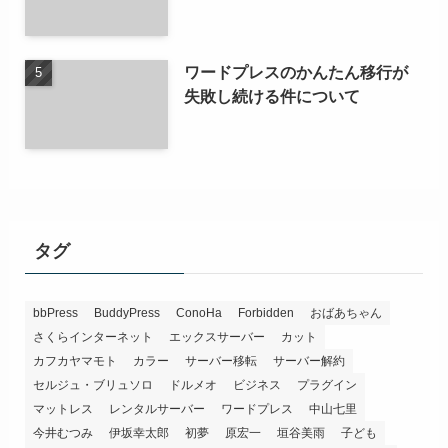
ワードプレスのかんたん移行が
失敗し続ける件について
タグ
bbPress
BuddyPress
ConoHa
Forbidden
おばあちゃん
さくらインターネット
エックスサーバー
カット
カフカヤマモト
カラー
サーバー移転
サーバー解約
セルジュ・ブリュソロ
ドルメオ
ビジネス
プラグイン
マットレス
レンタルサーバー
ワードプレス
中山七里
今井むつみ
伊坂幸太郎
初夢
原宏一
垣谷美雨
子ども