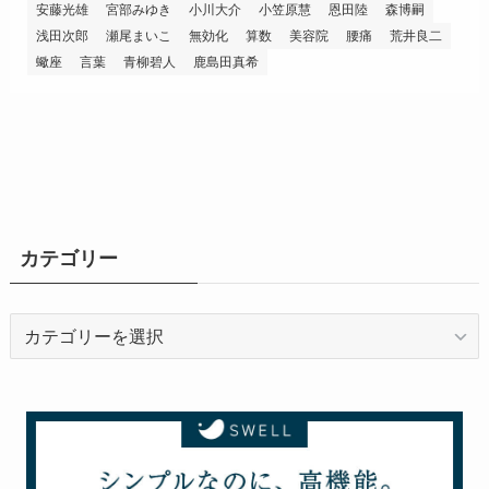
安藤光雄
宮部みゆき
小川大介
小笠原慧
恩田陸
森博嗣
浅田次郎
瀬尾まいこ
無効化
算数
美容院
腰痛
荒井良二
蠍座
言葉
青柳碧人
鹿島田真希
カテゴリー
カ
テ
ゴ
リ
ー